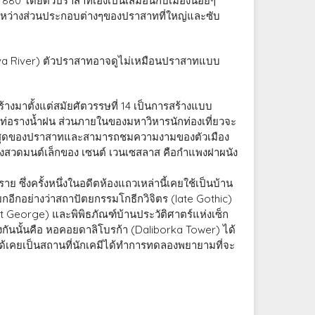
ค.ศ. 880 โดยตัวปราสาทเองเป็นเสมือนกับเมืองน้อยๆ
ันระหว่างส่วนประกอบต่างๆของปราสาทที่ใหญ่และซับ
tava River) ตัวปราสาทอาจดูไม่เหมือนปราสาทแบบ
ร้างมาตั้งแต่สมัยศัตวรรษที่ 14 เป็นการสร้างแบบ
ท่อรางน้ำฝน ส่วนภายในของมหาวิหารนักท่องเที่ยวจะ
่สูงสุดของปราสาทและสามารถชมความงามของตัวเมือง
องห้องสวดมนต์เล็กของ เซนต์ เวนเซสลาส คือกำแพงฝาผนัง
ย ซึ่งครั้งหนึ่งในอดีตห้องแถวเหล่านี้เคยใช้เป็นบ้าน
อีกอย่างว่าสถาปัตยกรรมโกธีกวิจิตร (late Gothic)
f St George) และพิพิธภัณฑ์บ้านประวัติศาตร์แห่งเซ็ก
กันนั้นคือ หอคอยดาลิโบรก้า (Daliborka Tower) ได้
 ได้เคยเป็นสถานที่นักเคมีได้ทำการทดลองพยายามที่จะ