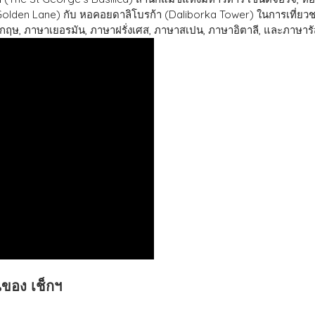
den Lane) กับ หอคอยดาลิโบรก้า (Daliborka Tower) ในการเที่ยวช
กฤษ, ภาษาเยอรมัน, ภาษาฝรั่งเศส, ภาษาสเปน, ภาษาอิตาลี, และภาษารั
นของ เช็กฯ