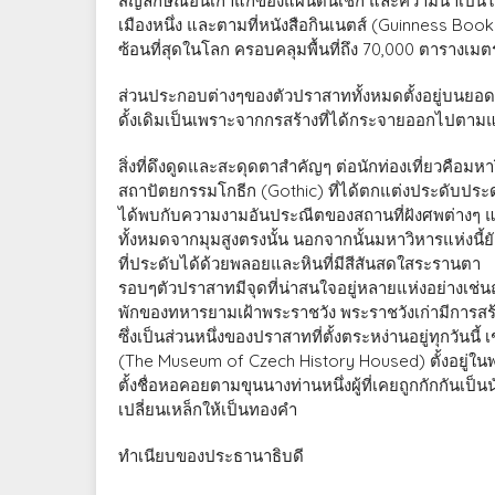
สัญลักษณ์อันเก่าแก่ของแผ่นดินเช็ก และความน่าเป็นไปไ
เมืองหนึ่ง และตามที่หนังสือกินเนตส์ (Guinness Boo
ซ้อนที่สุดในโลก ครอบคลุมพื้นที่ถึง 70,000 ตารางเมตร 
ส่วนประกอบต่างๆของตัวปราสาททั้งหมดตั้งอยู่บนยอด
ดั้งเดิมเป็นเพราะจากกรสร้างที่ได้กระจายออกไปตาม
สิ่งที่ดึงดูดและสะดุดตาสำคัญๆ ต่อนักท่องเที่ยวคือมห
สถาปัตยกรรมโกธีก (Gothic) ที่ได้ตกแต่งประดับประ
ได้พบกับความงามอันประณีตของสถานที่ฝังศพต่างๆ แ
ทั้งหมดจากมุมสูงตรงนั้น นอกจากนั้นมหาวิหารแห่งนี้ยั
ที่ประดับได้ด้วยพลอยและหินที่มีสีสันสดใสระรานตา
รอบๆตัวปราสาทมีจุดที่น่าสนใจอยู่หลายแห่งอย่างเช่นถนน
พักของทหารยามเฝ้าพระราชวัง พระราชวังเก่ามีการสร
ซึ่งเป็นส่วนหนึ่งของปราสาทที่ตั้งตระหง่านอยู่ทุกวัน
(The Museum of Czech History Housed) ตั้งอยู่ในพ
ตั้งชื่อหอคอยตามขุนนางท่านหนึ่งผู้ที่เคยถูกกักกัน
เปลี่ยนเหล็กให้เป็นทองคำ
ทำเนียบของประธานาธิบดี