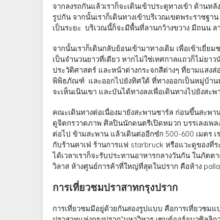
จากลงรถกันแล้วเราก็จะเดินเข้าประตูทางเข้า ด้านหลัง
รูปกัน จากนั้นเราก็เดินทางเข้าบริเวณเขตพระราชฐา
เป็นระยะ บริเวณนี้ก็จะมีพื้นที่ลานกว้างขวาง มีถนน
จากนั้นเราก็เดินกลับย้อนเข้ามาทางเดิม เพื่อเข้าเยี่ย
เป็นจำนวนยาวที่เดียว หากไม่ใช่เทศกาลแถวก็ไม่ยาวน
ประวัติศาสตร์ และหน้าต่างกระจกสีต่างๆ ที่ยามแสงส่อ
พิพิธภัณฑ์ และออกไปยังทิศใต้ ที่ทางออกเป็นหมู่บ้าน
จะเห็นเนินเขา และบันได้ทางลงเพื่อเดินทางไปยังสะพานช
คณะเดินทางต่อเนื่องมายังสะพานชาร์ล ก่อนขึ้นสะพ
ดูจิตกรวาดภาพ ศิลปินนักดนตรีเปิดหมวก บรรเลงเพลงแบบ
ต่อไป ข้ามสะพาน แล้วเดินต่ออีกซํก 500-600 เมตร เ
กับร้านคาเฟ่ ร้านการแฟ starbruck หรือแวะดูของที่ระลึ
ได้เวลาเราก็จะรับประทานอาหารกลางวันกัน ในภัตตาคารใ
วิลาส ห้างศูนย์การค้าที่ใหญ่ที่สุดในปราก คือห้าง pall
การเที่ยวชมปราสาทกรุงปราก
การเที่ยวชมมีอยู่ด้วยกันสองรูปแบบ คือการเที่ยวชมแ
ปราสาทแห่งกรุงปราก”มหาวิหาร เซนต์จอร์จบาซิลลิกา