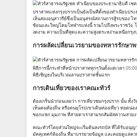
ปราสาทแห่งกรุงปรากเป็นยังเป็นที่ตั้งของทำเนียบปร
เห็นสองอนุสาวรีย์ซึ่งเป็นอนุสรณ์สถานการสู้รบของ ไททั
ซ้อนและใหญ่โตมโหฬารแห่งนี้ รวมไปถึงพระราชวัง, 
งดงาม ความเป็นที่สุดและความสูงตระหง่านเหนือกรุงปร
การผลัดเปลี่ยนเวรยามของทหารรักษาพ
พิธีการนี้กระทำที่หน้าปราสาททุกๆวันตั้งแต่เวลา 0
พิธีเชิญธงในบริเวณลานปราสาทชั้นแรก
การเดินเที่ยวของเราคณะทัวร์
ต้องเกริ่นนำก่อนเลยว่า การเที่ยวชมกรุงปราก นั้น ทั
เห็นคนท้องถิ่น หรือคนยุโรปเขาเดินท่องเที่ยว ทอดน่อง
ซอกแซก มุมภาพ ที่สายตาเราสามรถสัมผัสความสวยงาม
คณะทัวร์โดยส่วนใหญ่จะเริ่มต้นลงรถบัส ที่ได้รับอนุญ
มัคคุเทศก์ท้องถิ่น ที่มาบรรยายข้อมูล และคอยดูแล