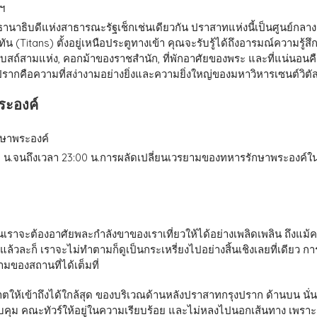
ะธานาธิบดีแห่งสาธารณะรัฐเช็กเช่นเดียวกัน ปราสาทแห่งนี้เป็นศูนย์กล
น (Titans) ตั้งอยู่เหนือประตูทางเข้า คุณจะรับรู้ได้ถึงอารมณ์ความรู้สึก
โบสถ์สามแห่ง, คอกม้าของราชสำนัก, ที่พักอาศัยของพระ และที่แน่น
ากคือความที่สง่างามอย่างยิ่งและความยิ่งใหญ่ของมหาวิหารเซนต์วิตัส
ระองค์
5:00 น.จนถึงเวลา 23:00 น.การผลัดเปลี่ยนเวรยามของทหารรักษาพระองค
้งวันเราจะต้องอาศัยพละกำลังขาของเราเที่ยวให้ได้อย่างเพลิดเพลิน ถึงแ
แล้วละก็ เราจะไม่ทำตามก็ดูเป็นกระเหรี่ยงไปอย่างสิ้นเชิงเลยที่เดียว ก
ของสถานที่ได้เต็มที่
าตให้เข้าถึงได้ใกล้สุด ของบริเวณด้านหลังปราสาทกรุงปราก ด้านบน นั่นแ
ควบคุม คณะทัวร์ให้อยู่ในความเรียบร้อย และไม่หลงไปนอกเส้นทาง เพร