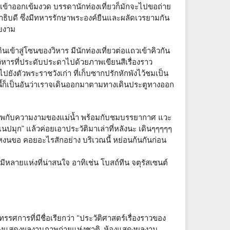
ูเข้าออกเข้มงวด บรรดานักท่องเที่ยวก็มักจะไปขอถ่าย
ิบดี ซึ่งมีทหารรักษาพระองค์ยืนและผลัดเวรยามกัน
วยงาม
นเข้าสู่โซนของวิหาร มีนักท่องเที่ยวต่อแถวเข้าคิวกัน
หารที่ประดับประดาไปด้วยภาพเขียนสีเรื่องราว
ยังตัวพระราชวังเก่า ที่เก็บซากปรักหักพังไว้ชมเป็น
รงนี้ก็เป็นอันว่าเราจเดินออกมาตามทางเดินประตูทางออก
บภาพกับความงามของแม่น้ำ พร้อมกับชมบรรยากาศ แวะ
นปมุก” แล้วค่อยเอาประวัติมาเล่าที่หลังนะ เดินๆๆๆๆๆ
งนขอ คอยอะไรสักอย่าง บริเวณนี้ หย่อนก้นกันก่อน
ีหลายแห่งที่น่าสนใจ อาทิเช่น โบสถ์ทีน จตุรัสเซนต์
ศการที่มีชื่อเรียกว่า “ประวัติศาสตร์เรื่องราวของ
ห้องแสดงผลงานภาพถ่ายแห่งชาติ, ห้องแสดงผลงาน