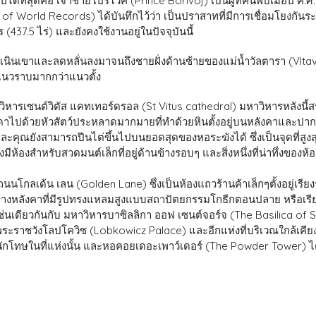
ด้ที่สุดคือ เจ้าชายโปริโวค (Prince Borivoj) เป็นผู้ที่ค้นพบเมื่อปี 
k of World Records) ได้บันทึกไว้ว่า เป็นปราสาทที่มีการเชื่อมโยงก
(437.5 ไร่) และยังคงใช้งานอยู่ในปัจจุบันนี้
เนินเขาและลดหลั่นลงมาจนถึงชายฝั่งด้านซ้ายของแม่น้ำวัลตารา (Vl
แนวราบมากกว่าแนวตั้ง
าวิหารเซนต์วิตัส แคทเทอร์ดรอล (St Vitus cathedral) มหาวิหารหลังนี้ส
ดาไปด้วยหัวสัตว์ประหลาดมากมายที่ทำด้วยหินตั้งอยู่บนหลังคาและปาก
ละคุณยังสามารถปีนไต่ขึ้นไปบนยอดสุดของหอระฆังได้ ซึ่งเป็นจุดที
งมีห้องสำหรับสวดมนต์เล็กที่อยู่ด้านข้างรอบๆ และสิ่งหนึ่งที่น่าทึ่งข
โกลเด้น เลน (Golden Lane) ซึ่งเป็นห้องแถวร้านค้าเล็กๆตั้งอยู่เรียงรา
้างหลังคาที่มีรูปทรงแหลมสูงแบบสถาปัตยกรรมโกธีกตอนปลาย หรือเรียก
นี้ เช่นเดียวกันกับ มหาวิหารบาซิลลิกา ออฟ เซนต์จอร์จ (The Basilica o
ระราชวังโลปโควิซ (Lobkowicz Palace) และอีกแห่งที่บริเวณใกล้เคียง
เป็นนักโทษในที่แห่งนั้น และหอคอยเดอะเพาว์เดอร์ (The Powder Tower)