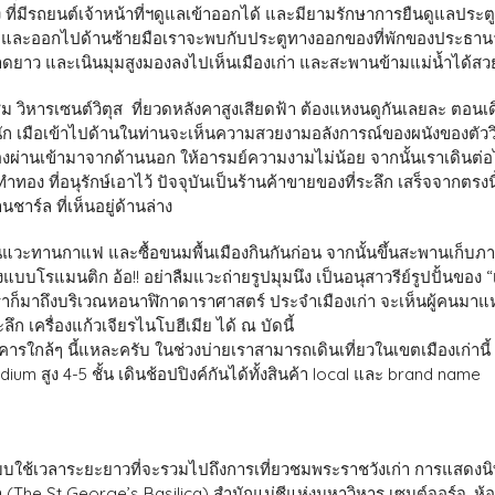
 ที่มีรถยนต์เจ้าหน้าที่ฯดูแลเข้าออกได้ และมียามรักษาการยืนดูแลประต
น และออกไปด้านซ้ายมือเราจะพบกับประตูทางออกของที่พักของประธานาธ
 ลาดยาว และเนินมุมสูงมองลงไปเห็นเมืองเก่า และสะพานข้ามแม่น้ำได้ส
มชม วิหารเซนต์วิตุส ที่ยวดหลังคาสูงเสียดฟ้า ต้องแหงนดูกันเลยละ ตอนเดิ
ัก เมือเข้าไปด้านในท่านจะเห็นความสวยงามอลังการณ์ของผนังของตัววิ
งผ่านเข้ามาจากด้านนอก ให้อารมย์ความงามไม่น้อย จากนั้นเราเดินต่อไป
ทำทอง ที่อนุรักษ์เอาไว้ ปัจจุบันเป็นร้านค้าขายของที่ระลึก เสร็จจากต
าร์ล ที่เห็นอยู่ด้านล่าง
านแวะทานกาแฟ และซื้อขนมพื้นเมืองกินกันก่อน จากนั้นขึ้นสะพานเก็
โรแมนติก อ้อ!! อย่าลืมแวะถ่ายรูปมุมนึง เป็นอนุสาวรีย์รูปปั้นของ “เ
ราก็มาถึงบริเวณหอนาฬิกาดาราศาสตร์ ประจำเมืองเก่า จะเห็นผู้คนมาแห
ก เครื่องแก้วเจียรไนโบฮีเมีย ได้ ณ บัดนี้
กล้ๆ นี้แหละครับ ในช่วงบ่ายเราสามารถเดินเที่ยวในเขตเมืองเก่านี้ ม
adium สูง 4-5 ชั้น เดินช้อปปิงค์กันได้ทั้งสินค้า local และ brand name
บบใช้เวลาระยะยาวที่จะรวมไปถึงการเที่ยวชมพระราชวังเก่า การแสดงนิทรร
 (The St George’s Basilica) สำนักแม่ชีแห่งมหาวิหาร เซนต์จอร์จ, 