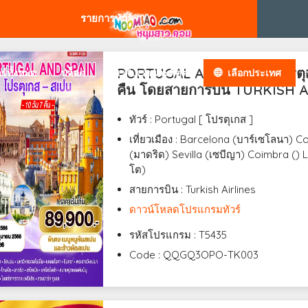
รายการทัวร์
PORTUGAL AND SPAIN โปรตุเก
วร์ทั้งหมด
บล็อก
เกี่ยวกับเราและติดต่อ
เลือกประเทศ
คืน โดยสายการบิน TURKISH A
ทัวร์ : Portugal [ โปรตุเกส ]
เที่ยวเมือง : Barcelona (บาร์เซโลนา) 
(มาดริด) Sevilla (เซบีญา) Coimbra () 
โต)
สายการบิน : Turkish Airlines
ดาวน์โหลดโปรแกรมทัวร์
รหัสโปรแกรม : T5435
Code : QQGQ3OPO-TK003