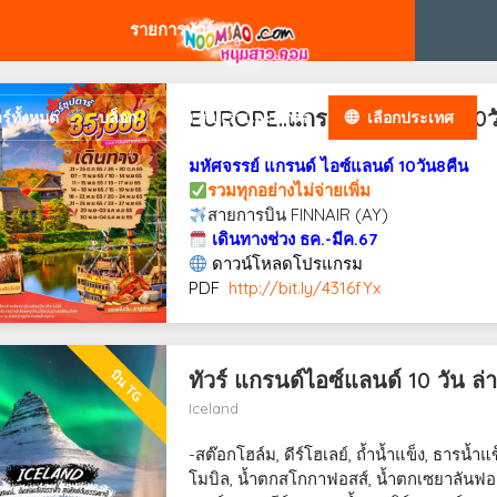
รายการทัวร์
EUROPE..แกรนด์ ICELAND 10วั
วร์ทั้งหมด
บล็อก
เกี่ยวกับเราและติดต่อ
เลือกประเทศ
มหัศจรรย์ แกรนด์ ไอซ์แลนด์ 10วัน8คืน
รวมทุกอย่างไม่จ่ายเพิ่ม
สายการบิน FINNAIR (AY)
เดินทางช่วง ธค.-มีค.67
ดาวน์โหลดโปรแกรม
PDF
http://bit.ly/4316fYx
บิน TG
ทัวร์ แกรนด์ไอซ์แลนด์ 10 วัน ล
Iceland
-สต๊อกโฮล์ม, ดีร์โฮเลย์, ถ้ำน้ำแข็ง, ธารน้
โมบิล, น้ำตกสโกกาฟอสส์, น้ำตกเซยาลันฟอส