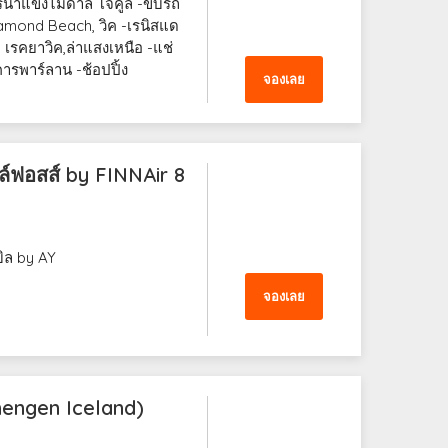
รน้ำแข็งไมดาล โจคูล -ขับรถ
amond Beach, วิค -เรนิสแด
เรคยาวิค,ล่าแสงเหนือ -แช่
คารพาร์ลาน -ช้อปปิ้ง
จองเลย
ลล์ฟอสส์ by FINNAir 8
ิล by AY
จองเลย
chengen Iceland)