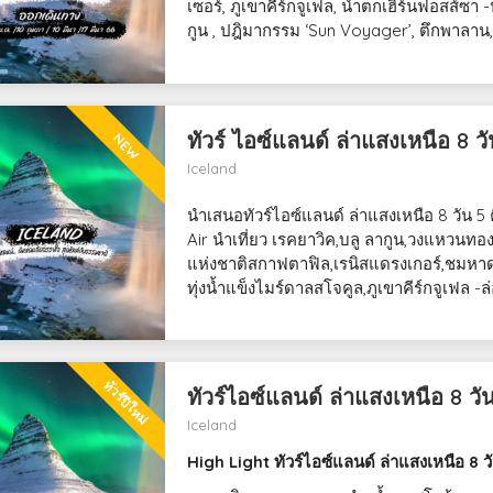
เซอร์, ภูเขาคีร์กจูเฟล, น้ำตกเฮิร์นฟอสส์ซา
กูน , ปฎิมากรรม ‘Sun Voyager’, ตึกพาลาน, เ
ทัวร์ ไอซ์แลนด์ ล่าแสงเหนือ 8 ว
NEW
Iceland
นำเสนอทัวร์ไอซ์แลนด์ ล่าแสงเหนือ 8 วัน 5
Air นำเที่ยว เรคยาวิค,บลู ลากูน,วงแหวนทอ
แห่งชาติสกาฟตาฟิล,เรนิสแดรงเกอร์,ชมห
ทุ่งน้ำแข็งไมร์ดาลสโจคูล,ภูเขาคีร์กจูเฟล 
ทัวร์ปีใหม่
ทัวร์ไอซ์แลนด์ ล่าแสงเหนือ 8 วั
Iceland
High Light ทัวร์ไอซ์แลนด์ ล่าแสงเหนือ 8 วั