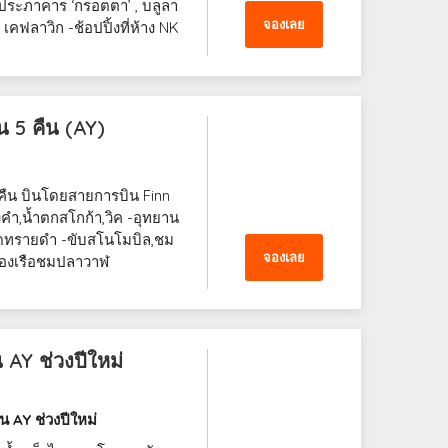
 -ประภาคาร ‘กรอตตา’ , บลูลา
จองเลย
คฟลาวิก -ช้อปปิ้งที่ห้าง NK
ัน 5 คืน (AY)
 คืน บินโดยสายการบิน Finn
งคำ,น้ำตกสโกก้า,วิค -อุทยาน
าดทรายดำ -ขับสโนโมบิล,ชม
จองเลย
-ล่องเรือชมปลาวาฬ
น AY ช่วงปีใหม่
น AY ช่วงปีใหม่