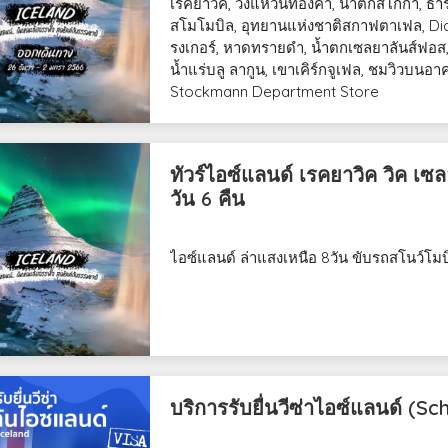
เรคยาวิค, วงแหวนทองคำ, น้ำตกสโกก้า, ธา
สโมโมบิล, อุทยานแห่งชาติสกาฟตาเฟล, Di
รงเกอร์, หาดทรายดำ, น้ำตกเซลยาลันส์ฟอส, 
น้ำแร่บลู ลากูน, เขาเคิร์กจูเฟล, ชมวิวบนอา
Stockmann Department Store
ทัวร์ไอซ์แลนด์ เรคยาวิค วิค เซ
วัน 6 คืน
ไอซ์แลนด์ ล่าแสงเหนือ 8วัน ขับรถสโนว์โมบ
บริการรับยื่นวีซ่าไอซ์แลนด์ (S