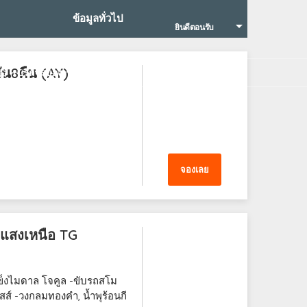
ข้อมูลทั่วไป
ยินดีตอนรับ
น8คืน (AY)
+บริการของเรา
จองเลย
่าแสงเหนือ TG
ำแข็งไมดาล โจคูล -ขับรถสโม
ส์ -วงกลมทองคำ, น้ำพุร้อนกี