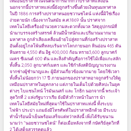
เหมือนปราสาทในจินตนาการมากกว่าปราสาทแห่งอื่น
นอกจากนี้ปราสาทแห่งนี้ยังถูกสร้างขึ้นด้วยเงินทุนมหาศาล
ในปี 1886 การสร้างปราสาทนอยชวานชไตน์ แห่งนี้มิใช่เรื่อง
ง่ายดายนัก เนื่องจากในสมัย ค.ศ.1869 นั้น ปราศจาก
เทคโนโลยีเครื่องอำนวยความสะดวกทั้งมวล วัสดุอุปกรณ์ที่
นำมาบรรจงสร้างสรรค์ ล้วนมีน้ำหนักและปริมาณมากมาย
มหาศาล ถูกลำเลียงเคลื่อนย้ายไปสู่สถานที่ก่อสร้างปราสาท
อันตั้งอยู่ไกลโพ้นที่หลบเร้นจากโลกภายนอก หินอ่อน 465 ตัน
หินทราย 4,550 ตัน อิฐ 400,000 ก้อน ทราย3,600 ลูกบาศก์
เมตร ซีเมนต์ 600 ตัน และสิ่งสำคัญคือการใช้ไม้เพื่อแกะสลัก
ทั้งสิ้น 2,050 ลูกบาศก์เมตร และใช้กำลังสติปัญญาแรงงาน
จากช่างผู้ชำนาญและ ผู้มีส่วนเกี่ยวข้องมากมาย โดยใช้เวลา
ทั้งสิ้นไม่น้อยกว่า 17 ปี ภายนอกของปราสาทอาจถูกสร้างให้ดู
เหมือนปราสาทในยุคกลาง แต่ภายในเต็มไปด้วยศิลปะในยุค
ต่างๆ ไบแซนไทน์ โรมันเนสก์ และ โกธิก นอกจากนี้ พระเจ้า
ลุดวิกที่ 2 แห่งรัฐบาวาเรีย ยังมีหัวก้าวหน้าในการ นำ
เทคโนโลยีสมัยใหม่ที่สุดมาใช้ในปราสาทแห่งนี้ ทั้งระบบ
ไฟฟ้า ประปา แถมยังมีโทรศัพท์ในปราสาทอีกด้วย มีระบบ
ทำน้ำร้อนน้ำเย็นพร้อมเสร็จแต่ทว่าหลังนี้ เพิ่งได้รับขนาน
นามว่า “นอยชวานชไตน์” ก็ต่อเมื่อหลังจากที่ กษัตริย์ลุดวิกที่
2 ได้เสด็จสวรรคตแล้ว