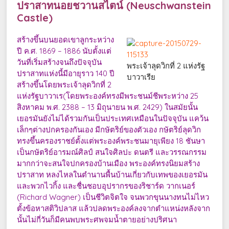
ปราสาทนอยชวานสไตน์
(
Neuschwanstein
Castle)
สร้างขึ้นบนยอดเขาลูกระหว่าง
ปี ค.ศ. 1869 – 1886 นับตั้งแต่
วันที่เริ่มสร้างจนถึงปัจจุบัน
พระเจ้าลุดวิกที่ 2 แห่งรัฐ
ปราสาทแห่งนี้มีอายุราว 140 ปี
บาวาเรีย
สร้างขึ้นโดยพระเจ้าลุดวิกที่ 2
แห่งรัฐบาวาเร(โดยพระองค์ทรงมีพระชนม์ชีพระหว่าง 25
สิงหาคม พ.ศ. 2388 – 13 มิถุนายน พ.ศ. 2429) ในสมัยนั้น
เยอรมันยังไม่ได้รวมกันเป็นประเทศเหมือนในปัจจุบัน แคว้น
เล็กๆต่างปกครองกันเอง มีกษัตริย์ของตัวเอง กษัตริย์ลุดวิก
ทรงขึ้นครองราชย์ตั้งแต่พระองค์พระชนมายุเพียง 18 ชันษา
เป็นกษัตริย์อารมณ์ศิลป์ สนใจศิลปะ ดนตรี และวรรณกรรม
มากกว่าจะสนใจปกครองบ้านเมือง พระองค์ทรงนิยมสร้าง
ปราสาท หลงไหลในตำนานพื้นบ้านเกี่ยวกับเทพของเยอรมัน
และพวกไวกิ้ง และชื่นชอบอุปรากรของริชาร์ด วากเนอร์
(Richard Wagner) เป็นชีวิตจิตใจ จนพวกขุนนางทนไม่ไหว
ตั้งข้อหาสติวิปลาส แล้วปลดพระองค์ลงจากตำแหน่งหลังจาก
นั้นไม่กี่วันก็มีคนพบพระศพจมน้ำตายอย่างปริศนา