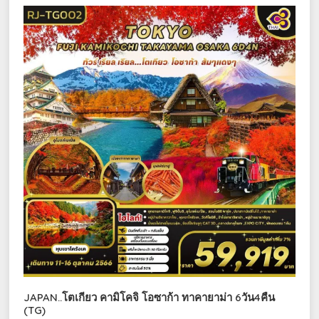
JAPAN..โตเกียว คามิโคจิ โอซาก้า ทาคายาม่า 6วัน4คืน
(TG)