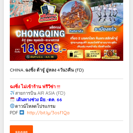
CHINA..ฉงชิ่ง ต้าจู๋ อู่หลง 4วัน3คืน (FD)
ฉงชิ่ง ไม่เข้าร้าน ฟรีวีซ่า !!!
สายการบิน AIR ASIA (FD)
เดินทางช่วง มิย.-ตค. 66
ดาวน์โหลดโปรแกรม
PDF
http://bit.ly/3osf1Qa
จองเลย