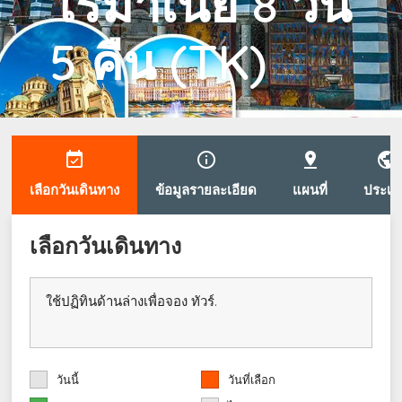
โรมาเนีย 8 วัน
5 คืน (TK)
event_available
info_outline
pin_drop
public
เลือกวันเดินทาง
ข้อมูลรายละเอียด
แผนที่
ประเท
เลือกวันเดินทาง
ใช้ปฏิทินด้านล่างเพื่อจอง ทัวร์.
วันนี้
วันที่เลือก