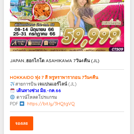
JAPAN..ฮอกไกโด ASAHIKAWA 7วัน4คืน (JL)
HOKKAIDO ทุ่ง 7 สี หรูหราพารากอน 7วัน4คืน
สายการบิน
เจแปนแอร์ไลน์
(JL)
เดินทางช่วง มิย.-กค.66
ดาวน์โหลดโปรแกรม
PDF
https://bit.ly/3HQtgVQ
จองเลย