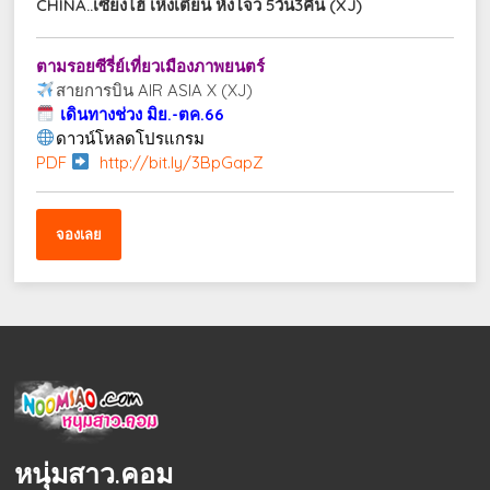
CHINA..เซี่ยงไฮ้ เหิงเตี้ยน หังโจว 5วัน3คืน (XJ)
ตามรอยซีรี่ย์เที่ยวเมืองภาพยนตร์
สายการบิน AIR ASIA X (XJ)
เดินทางช่วง มิย.-ตค.66
ดาวน์โหลดโปรแกรม
PDF
http://bit.ly/3BpGapZ
จองเลย
หนุ่มสาว.คอม