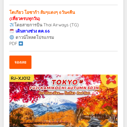
โตเกียว โอซาก้า ส้มๆแดงๆ 6วัน4คืน
(เที่ยวครบทุกวัน)
โดยสายการบิน Thai Airways (TG)
เดินทางช่วง ตค.66
ดาวน์โหลดโปรแกรม
PDF
จองเลย