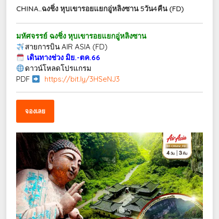
CHINA..ฉงชิ่ง หุบเขารอยแยกอู่หลิงซาน 5วัน4คืน (FD)
มหัศจรรย์ ฉงชิ่ง หุบเขารอยแยกอู่หลิงซาน
สายการบิน AIR ASIA (FD)
เดินทางช่วง มิย.-ตค.66
ดาวน์โหลดโปรแกรม
PDF
https://bit.ly/3HSeNJ3
จองเลย