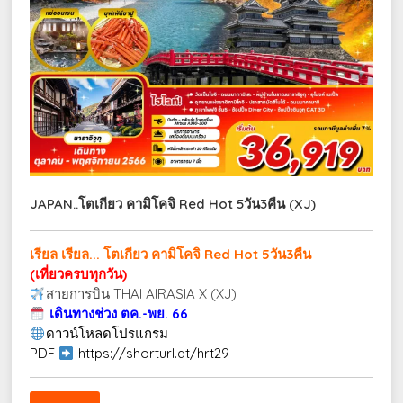
JAPAN..โตเกียว คามิโคจิ Red Hot 5วัน3คืน (XJ)
เรียล เรียล... โตเกียว คามิโคจิ Red Hot 5วัน3คืน
(เที่ยวครบทุกวัน)
สายการบิน THAI AIRASIA X (XJ)
เดินทางช่วง ตค.-พย. 66
ดาวน์โหลดโปรแกรม
PDF
https://shorturl.at/hrt29