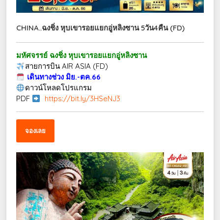
CHINA..ฉงชิ่ง หุบเขารอยแยกอู่หลิงซาน 5วัน4คืน (FD)
มหัศจรรย์ ฉงชิ่ง หุบเขารอยแยกอู่หลิงซาน
สายการบิน AIR ASIA (FD)
เดินทางช่วง มิย.-ตค.66
ดาวน์โหลดโปรแกรม
PDF
https://bit.ly/3HSeNJ3
จองเลย