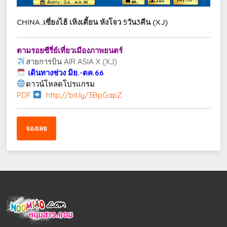
CHINA..เซี่ยงไฮ้ เหิงเตี้ยน หังโจว 5วัน3คืน (XJ)
ตามรอยซีรี่ย์เที่ยวเมืองภาพยนตร์
สายการบิน AIR ASIA X (XJ)
เดินทางช่วง มิย.-ตค.66
ดาวน์โหลดโปรแกรม
PDF
http://bit.ly/3BpGapZ
จองเลย