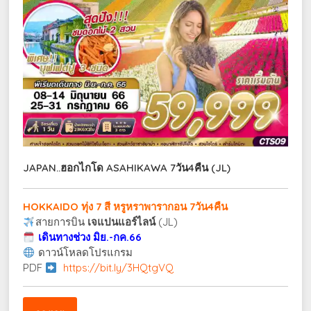
JAPAN..ฮอกไกโด ASAHIKAWA 7วัน4คืน (JL)
HOKKAIDO ทุ่ง 7 สี หรูหราพารากอน 7วัน4คืน
สายการบิน
เจแปนแอร์ไลน์
(JL)
เดินทางช่วง มิย.-กค.66
ดาวน์โหลดโปรแกรม
PDF
https://bit.ly/3HQtgVQ