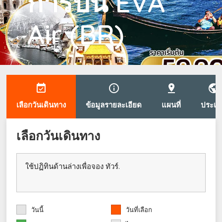
การบิน EVA
Air (BR)
event_available
info_outline
pin_drop
public
เลือกวันเดินทาง
ข้อมูลรายละเอียด
แผนที่
ประเท
เลือกวันเดินทาง
ใช้ปฏิทินด้านล่างเพื่อจอง ทัวร์.
วันนี้
วันที่เลือก