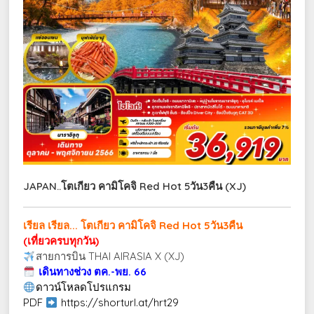
JAPAN..โตเกียว คามิโคจิ Red Hot 5วัน3คืน (XJ)
เรียล เรียล... โตเกียว คามิโคจิ Red Hot 5วัน3คืน
(เที่ยวครบทุกวัน)
สายการบิน THAI AIRASIA X (XJ)
เดินทางช่วง ตค.-พย. 66
ดาวน์โหลดโปรแกรม
PDF
https://shorturl.at/hrt29