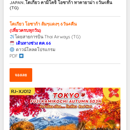
JAPAN..โตเกียว คามิโคจิ โอซาก้า ทาคายาม่า 6วัน4คืน
(TG)
โตเกียว โอซาก้า ส้มๆแดงๆ 6วัน4คืน
(เที่ยวครบทุกวัน)
โดยสายการบิน Thai Airways (TG)
เดินทางช่วง ตค.66
ดาวน์โหลดโปรแกรม
PDF
จองเลย