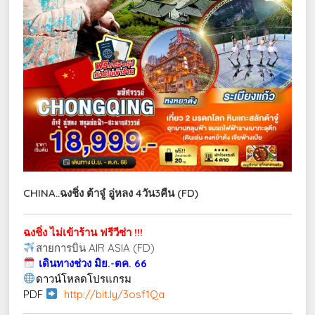
CHINA..ฉงชิ่ง ต้าจู๋ อู่หลง 4วัน3คืน (FD)
ฉงชิ่ง ไม่เข้าร้าน ฟรีวีซ่า !!!
สายการบิน AIR ASIA (FD)
เดินทางช่วง มิย.-ตค. 66
ดาวน์โหลดโปรแกรม
PDF
http://bit.ly/3osf1Qa