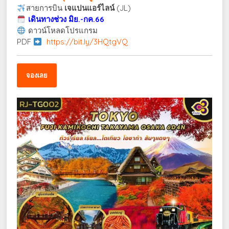
สายการบิน
เจแปนแอร์ไลน์
(JL)
เดินทางช่วง มิย.-กค.66
ดาวน์โหลดโปรแกรม
PDF
https://bit.ly/3HQtgVQ
จองเลย