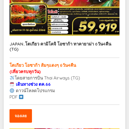
JAPAN..โตเกียว คามิโคจิ โอซาก้า ทาคายาม่า 6วัน4คืน
(TG)
โตเกียว โอซาก้า ส้มๆแดงๆ 6วัน4คืน
(เที่ยวครบทุกวัน)
โดยสายการบิน Thai Airways (TG)
เดินทางช่วง ตค.66
ดาวน์โหลดโปรแกรม
PDF
จองเลย