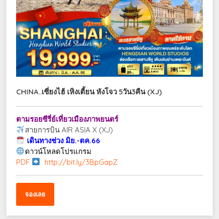
CHINA..เซี่ยงไฮ้ เหิงเตี้ยน หังโจว 5วัน3คืน (XJ)
ตามรอยซีรี่ย์เที่ยวเมืองภาพยนตร์
สายการบิน AIR ASIA X (XJ)
เดินทางช่วง มิย.-ตค.66
ดาวน์โหลดโปรแกรม
PDF
http://bit.ly/3BpGapZ
จองเลย