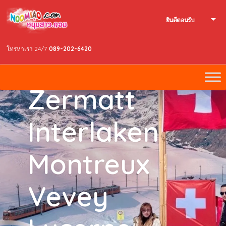
EUROPE..Swi
ยินดีตอนรับ
ss Lovely
โทรหาเรา 24/7
089-202-6420
Mono
Zermatt
Interlaken
Montreux
Vevey