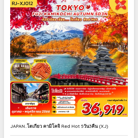
JAPAN..โตเกียว คามิโคจิ Red Hot 5วัน3คืน (XJ)