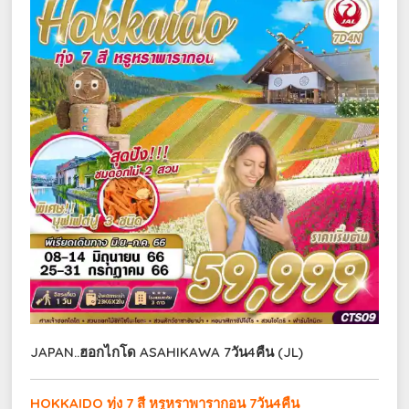
JAPAN..ฮอกไกโด ASAHIKAWA 7วัน4คืน (JL)
HOKKAIDO ทุ่ง 7 สี หรูหราพารากอน 7วัน4คืน