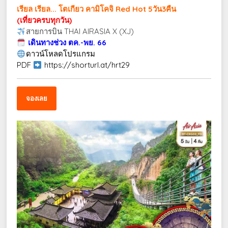
เรียล เรียล... โตเกียว คามิโคจิ Red Hot 5วัน3คืน
(เที่ยวครบทุกวัน)
สายการบิน THAI AIRASIA X (XJ)
เดินทางช่วง ตค.-พย. 66
ดาวน์โหลดโปรแกรม
PDF
https://shorturl.at/hrt29
จองเลย