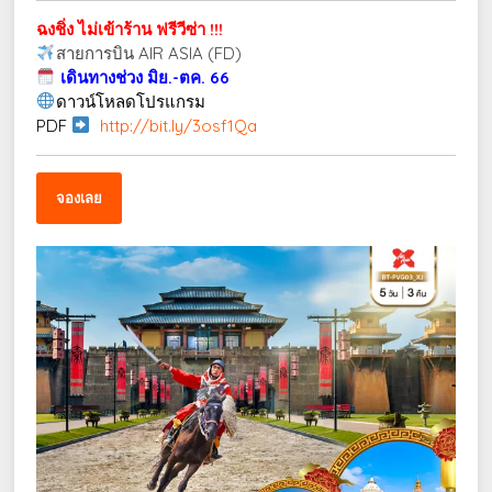
ฉงชิ่ง ไม่เข้าร้าน ฟรีวีซ่า !!!
สายการบิน AIR ASIA (FD)
เดินทางช่วง มิย.-ตค. 66
ดาวน์โหลดโปรแกรม
PDF
http://bit.ly/3osf1Qa
จองเลย