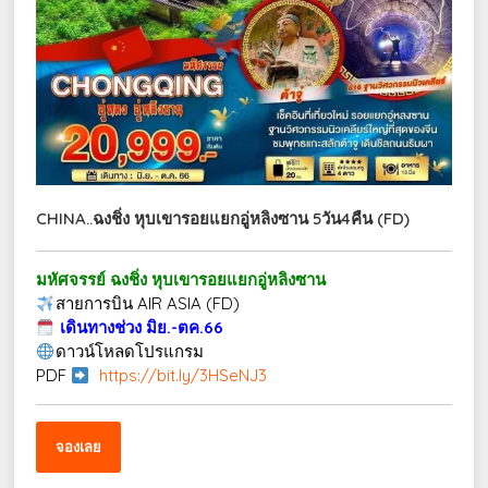
CHINA..ฉงชิ่ง หุบเขารอยแยกอู่หลิงซาน 5วัน4คืน (FD)
มหัศจรรย์ ฉงชิ่ง หุบเขารอยแยกอู่หลิงซาน
สายการบิน AIR ASIA (FD)
เดินทางช่วง มิย.-ตค.66
ดาวน์โหลดโปรแกรม
PDF
https://bit.ly/3HSeNJ3
จองเลย