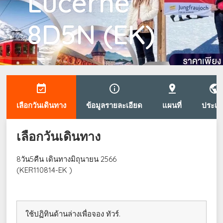
Lucerne
8D5N (EK)
event_available
info_outline
pin_drop
public
เลือกวันเดินทาง
ข้อมูลรายละเอียด
แผนที่
ประเท
เลือกวันเดินทาง
8วัน5คืน เดินทางมิถุนายน 2566
(KER110814-EK )
ใช้ปฏิทินด้านล่างเพื่อจอง ทัวร์.