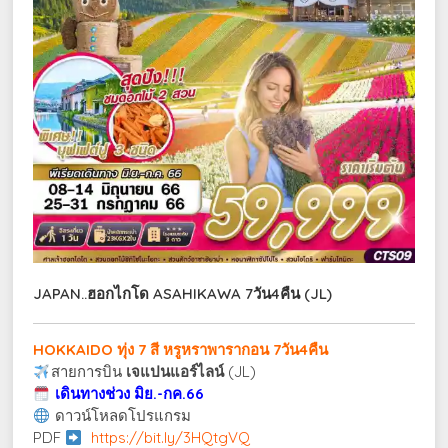
JAPAN..ฮอกไกโด ASAHIKAWA 7วัน4คืน (JL)
HOKKAIDO ทุ่ง 7 สี หรูหราพารากอน 7วัน4คืน
สายการบิน
เจแปนแอร์ไลน์
(JL)
เดินทางช่วง มิย.-กค.66
ดาวน์โหลดโปรแกรม
PDF
https://bit.ly/3HQtgVQ