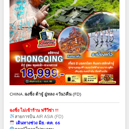
CHINA..ฉงชิ่ง ต้าจู๋ อู่หลง 4วัน3คืน (FD)
ฉงชิ่ง ไม่เข้าร้าน ฟรีวีซ่า !!!
สายการบิน AIR ASIA (FD)
เดินทางช่วง มิย.-ตค. 66