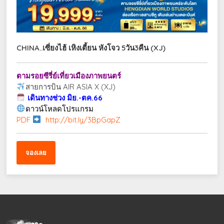
CHINA..เซี่ยงไฮ้ เหิงเตี้ยน หังโจว 5วัน3คืน (XJ)
ตามรอยซีรี่ย์เที่ยวเมืองภาพยนตร์
สายการบิน AIR ASIA X (XJ)
เดินทางช่วง มิย.-ตค.66
ดาวน์โหลดโปรแกรม
PDF
http://bit.ly/3BpGapZ
จองเลย