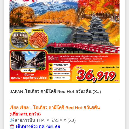
JAPAN..โตเกียว คามิโคจิ Red Hot 5วัน3คืน (XJ)
เรียล เรียล... โตเกียว คามิโคจิ Red Hot 5วัน3คืน
(เที่ยวครบทุกวัน)
สายการบิน THAI AIRASIA X (XJ)
เดินทางช่วง ตค.-พย. 66