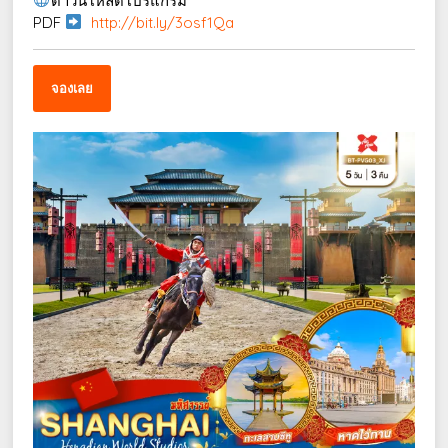
ดาวน์โหลดโปรแกรม
PDF
http://bit.ly/3osf1Qa
จองเลย