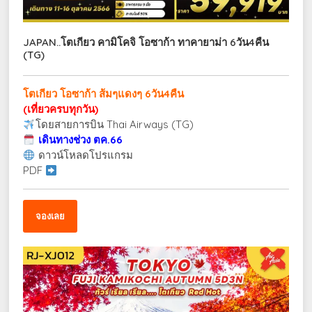
JAPAN..โตเกียว คามิโคจิ โอซาก้า ทาคายาม่า 6วัน4คืน
(TG)
โตเกียว โอซาก้า ส้มๆแดงๆ 6วัน4คืน
(เที่ยวครบทุกวัน)
โดยสายการบิน Thai Airways (TG)
เดินทางช่วง ตค.66
ดาวน์โหลดโปรแกรม
PDF
จองเลย