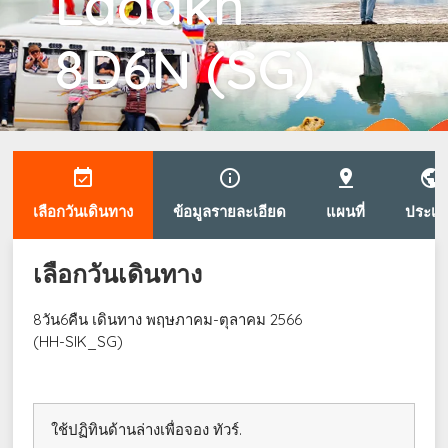
Ladakh
8D6N (SG)
event_available
info_outline
pin_drop
public
เลือกวันเดินทาง
ข้อมูลรายละเอียด
แผนที่
ประเท
เลือกวันเดินทาง
8วัน6คืน เดินทาง พฤษภาคม-ตุลาคม 2566
(HH-SIK_SG)
ใช้ปฏิทินด้านล่างเพื่อจอง ทัวร์.