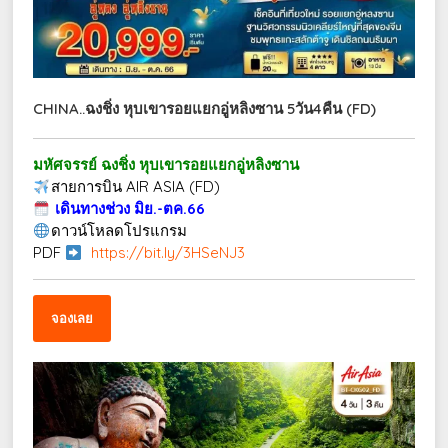
CHINA..ฉงชิ่ง หุบเขารอยแยกอู่หลิงซาน 5วัน4คืน (FD)
มหัศจรรย์ ฉงชิ่ง หุบเขารอยแยกอู่หลิงซาน
สายการบิน AIR ASIA (FD)
เดินทางช่วง มิย.-ตค.66
ดาวน์โหลดโปรแกรม
PDF
https://bit.ly/3HSeNJ3
จองเลย