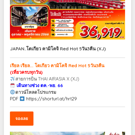
JAPAN..โตเกียว คามิโคจิ Red Hot 5วัน3คืน (XJ)
เรียล เรียล... โตเกียว คามิโคจิ Red Hot 5วัน3คืน
(เที่ยวครบทุกวัน)
สายการบิน THAI AIRASIA X (XJ)
เดินทางช่วง ตค.-พย. 66
ดาวน์โหลดโปรแกรม
PDF
https://shorturl.at/hrt29
จองเลย