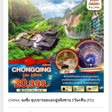
CHINA..ฉงชิ่ง หุบเขารอยแยกอู่หลิงซาน 5วัน4คืน (FD)