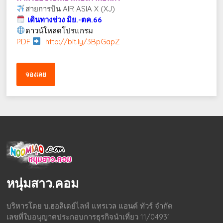
สายการบิน AIR ASIA X (XJ)
เดินทางช่วง มิย.-ตค.66
ดาวน์โหลดโปรแกรม
PDF
http://bit.ly/3BpGapZ
จองเลย
หนุ่มสาว.คอม
บริหารโดย บ.ฮอลิเดย์ไลฟ์ แทรเวล แอนด์ ทัวร์ จำกัด
เลขที่ใบอนุญาตประกอบการธุรกิจนำเที่ยว 11/04931