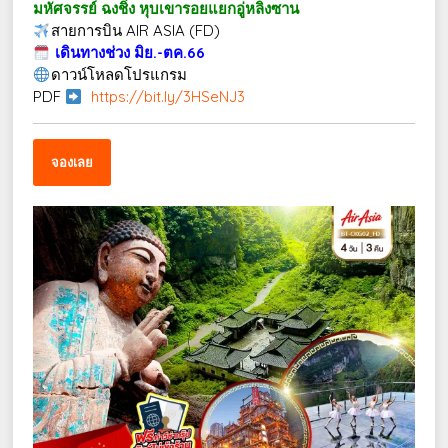
มหัศจรรย์ ฉงชิ่ง หุบเขารอยแยกอู่หลิงซาน
สายการบิน AIR ASIA (FD)
เดินทางช่วง มิย.-ตค.66
ดาวน์โหลดโปรแกรม
PDF
https://bit.ly/3HSeNJ3
จองเลย