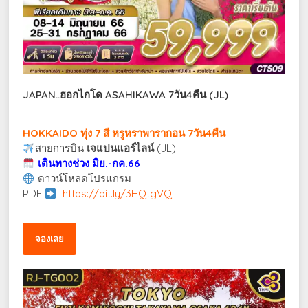
JAPAN..ฮอกไกโด ASAHIKAWA 7วัน4คืน (JL)
HOKKAIDO ทุ่ง 7 สี หรูหราพารากอน 7วัน4คืน
สายการบิน
เจแปนแอร์ไลน์
(JL)
เดินทางช่วง มิย.-กค.66
ดาวน์โหลดโปรแกรม
PDF
https://bit.ly/3HQtgVQ
จองเลย