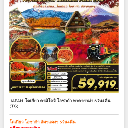
JAPAN..โตเกียว คามิโคจิ โอซาก้า ทาคายาม่า 6วัน4คืน
(TG)
โตเกียว โอซาก้า ส้มๆแดงๆ 6วัน4คืน