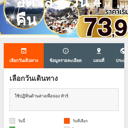
อิตาลี 7 วัน 4
คืน
event_available
info_outline
pin_drop
public
เลือกวันเดินทาง
ข้อมูลรายละเอียด
แผนที่
ประเท
เลือกวันเดินทาง
ใช้ปฏิทินด้านล่างเพื่อจอง ทัวร์.
วันนี้
วันที่เลือก