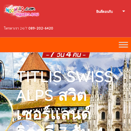
ยินดีตอนรับ
โทรหาเรา 24/7
089-202-6420
TITLIS SWISS
ALPS สวิต
เซอร์แลนด์