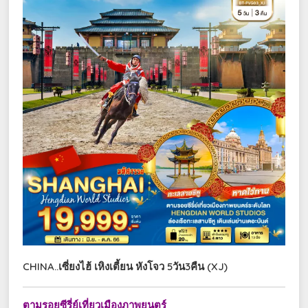
CHINA..เซี่ยงไฮ้ เหิงเตี้ยน หังโจว 5วัน3คืน (XJ)
ตามรอยซีรี่ย์เที่ยวเมืองภาพยนตร์