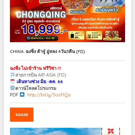
CHINA..ฉงชิ่ง ต้าจู๋ อู่หลง 4วัน3คืน (FD)
ฉงชิ่ง ไม่เข้าร้าน ฟรีวีซ่า !!!
สายการบิน AIR ASIA (FD)
เดินทางช่วง มิย.-ตค. 66
ดาวน์โหลดโปรแกรม
PDF
http://bit.ly/3osf1Qa
จองเลย