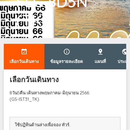
FLG 8D5N
(TK)
event_available
info_outline
pin_drop
public
เลือกวันเดินทาง
ข้อมูลรายละเอียด
แผนที่
ประเท
เลือกวันเดินทาง
8วัน5คืน เดินทางพฤษภาคม-มิถุนายน 2566
(GS-IST31_TK)
ใช้ปฏิทินด้านล่างเพื่อจอง ทัวร์.