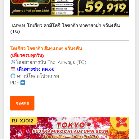
JAPAN..โตเกียว คามิโคจิ โอซาก้า ทาคายาม่า 6วัน4คืน
(TG)
โตเกียว โอซาก้า ส้มๆแดงๆ 6วัน4คืน
(เที่ยวครบทุกวัน)
โดยสายการบิน Thai Airways (TG)
เดินทางช่วง ตค.66
ดาวน์โหลดโปรแกรม
PDF
จองเลย