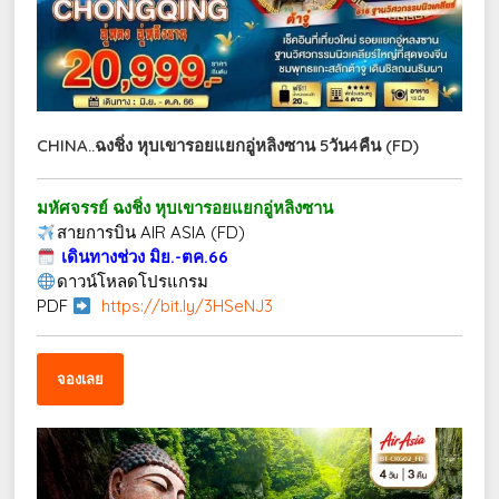
CHINA..ฉงชิ่ง หุบเขารอยแยกอู่หลิงซาน 5วัน4คืน (FD)
มหัศจรรย์ ฉงชิ่ง หุบเขารอยแยกอู่หลิงซาน
สายการบิน AIR ASIA (FD)
เดินทางช่วง มิย.-ตค.66
ดาวน์โหลดโปรแกรม
PDF
https://bit.ly/3HSeNJ3
จองเลย