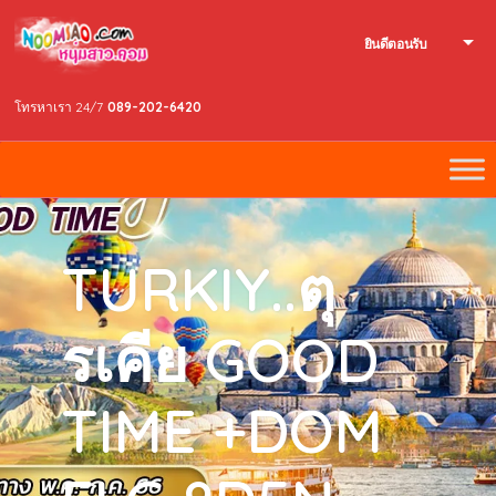
ยินดีตอนรับ
โทรหาเรา 24/7
089-202-6420
TURKIY..ตุ
รเคีย GOOD
TIME +DOM