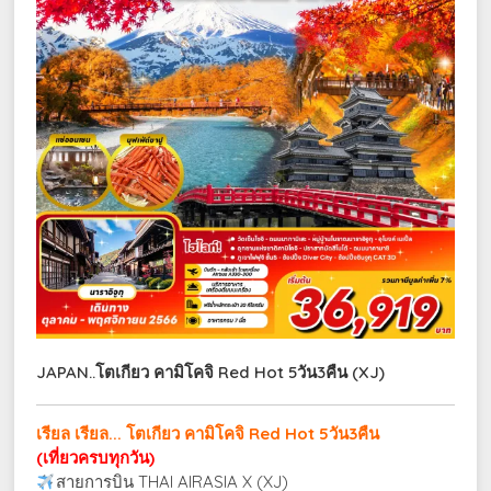
JAPAN..โตเกียว คามิโคจิ Red Hot 5วัน3คืน (XJ)
เรียล เรียล... โตเกียว คามิโคจิ Red Hot 5วัน3คืน
(เที่ยวครบทุกวัน)
สายการบิน THAI AIRASIA X (XJ)