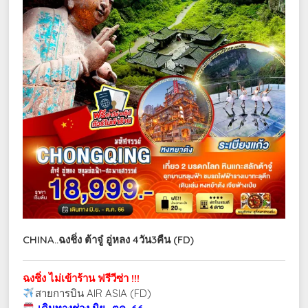
CHINA..ฉงชิ่ง ต้าจู๋ อู่หลง 4วัน3คืน (FD)
ฉงชิ่ง ไม่เข้าร้าน ฟรีวีซ่า !!!
สายการบิน AIR ASIA (FD)