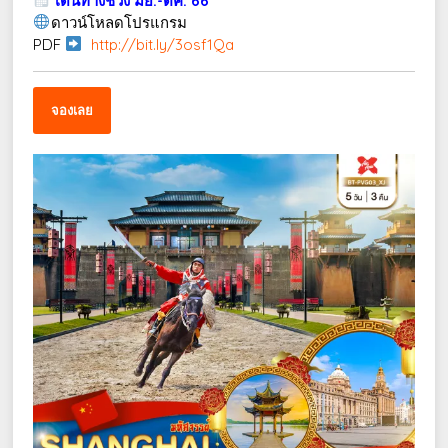
เดินทางช่วง มิย.-ตค. 66
ดาวน์โหลดโปรแกรม
PDF
http://bit.ly/3osf1Qa
จองเลย