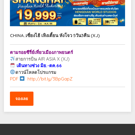
CHINA..เซี่ยงไฮ้ เหิงเตี้ยน หังโจว 5วัน3คืน (XJ)
ตามรอยซีรี่ย์เที่ยวเมืองภาพยนตร์
สายการบิน AIR ASIA X (XJ)
เดินทางช่วง มิย.-ตค.66
ดาวน์โหลดโปรแกรม
PDF
http://bit.ly/3BpGapZ
จองเลย