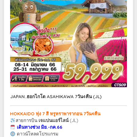
JAPAN..ฮอกไกโด ASAHIKAWA 7วัน4คืน (JL)
HOKKAIDO ทุ่ง 7 สี หรูหราพารากอน 7วัน4คืน
สายการบิน
เจแปนแอร์ไลน์
(JL)
เดินทางช่วง มิย.-กค.66
ดาวน์โหลดโปรแกรม