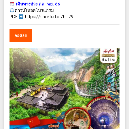
เดินทางช่วง ตค.-พย. 66
ดาวน์โหลดโปรแกรม
PDF
https://shorturl.at/hrt29
จองเลย