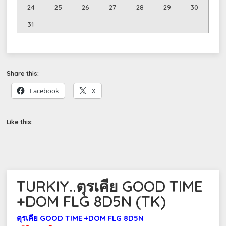
24
25
26
27
28
29
30
31
Share this:
Facebook
X
Like this:
TURKIY..ตุรเคีย GOOD TIME
+DOM FLG 8D5N (TK)
ตุรเคีย GOOD TIME +DOM FLG 8D5N