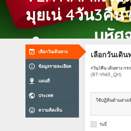
มุยเน่ 4วัน3คืน
event_available
เลือกวันเดินทาง
เลือกวันเดิน
info_outline
ข้อมูลรายละเอียด
4วัน3คืน เดินทาง ก
(BT-VN63_QH)
pin_drop
แผนที่
public
ประเทศ
ใช้ปฏิทินด้านล่างเพื
tag_faces
ความคิดเห็น
วันนี้