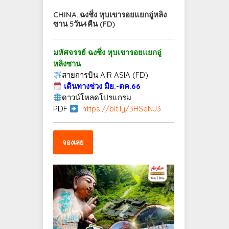
CHINA..ฉงชิ่ง หุบเขารอยแยกอู่หลิง
ซาน 5วัน4คืน (FD)
มหัศจรรย์ ฉงชิ่ง หุบเขารอยแยกอู่
หลิงซาน
สายการบิน AIR ASIA (FD)
เดินทางช่วง มิย.-ตค.66
ดาวน์โหลดโปรแกรม
PDF
https://bit.ly/3HSeNJ3
จองเลย