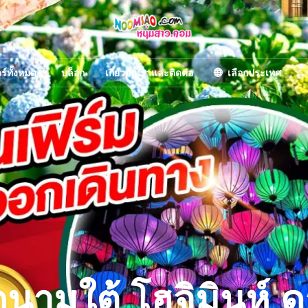
วร์ทั้งหมด
บล็อก
เกี่ยวกับเราและติดต่อ
เลือกประเทศ
นามใต้ โฮจิมินห์ ด