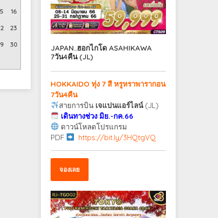
15
16
22
23
29
30
JAPAN..ฮอกไกโด ASAHIKAWA
7วัน4คืน (JL)
HOKKAIDO ทุ่ง 7 สี หรูหราพารากอน
7วัน4คืน
สายการบิน
เจแปนแอร์ไลน์
(JL)
เดินทางช่วง มิย.-กค.66
ดาวน์โหลดโปรแกรม
PDF
https://bit.ly/3HQtgVQ
จองเลย