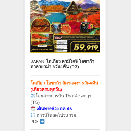
JAPAN..โตเกียว คามิโคจิ โอซาก้า
ทาคายาม่า 6วัน4คืน (TG)
โตเกียว โอซาก้า ส้มๆแดงๆ 6วัน4คืน
(เที่ยวครบทุกวัน)
โดยสายการบิน Thai Airways
(TG)
เดินทางช่วง ตค.66
ดาวน์โหลดโปรแกรม
PDF