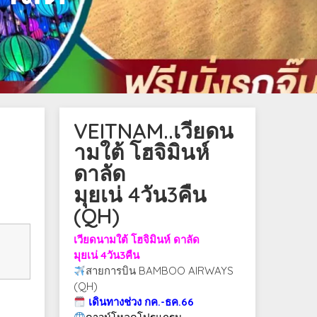
VEITNAM..เวียดน
ามใต้ โฮจิมินห์
ดาลัด
มุยเน่ 4วัน3คืน
(QH)
เวียดนามใต้ โฮจิมินห์ ดาลัด
มุยเน่ 4วัน3คืน
สายการบิน BAMBOO AIRWAYS
(QH)
เดินทางช่วง กค.-ธค.66