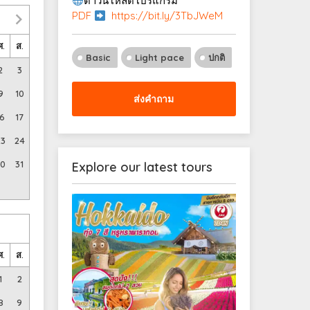
ดาวน์โหลดโปรแกรม
PDF
https://bit.ly/3TbJWeM
ศ.
ส.
Basic
Light pace
ปกติ
2
3
9
10
ส่งคำถาม
16
17
23
24
30
31
Explore our latest tours
ศ.
ส.
1
2
8
9