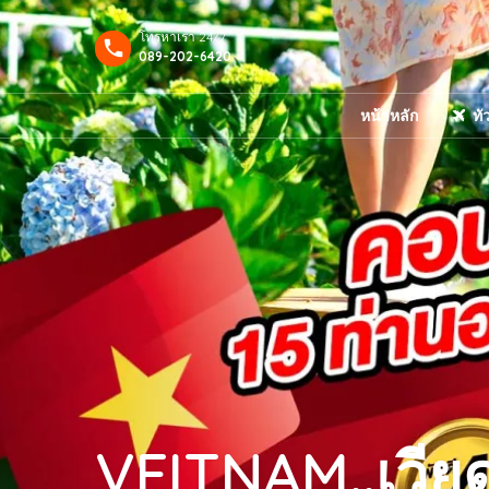
โทรหาเรา 24/7
089-202-6420
หน้าหลัก
ทั
VEITNAM..เวียด